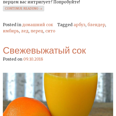
перцем вас интригует? Попробуйте!
«ПИКАНТНЫЙ АРБУЗНЫЙ СОК»
CONTINUE READING
→
Posted in
домашний сок
Tagged
арбуз
,
блендер
,
имбирь
,
лед
,
перец
,
сито
Свежевыжатый сок
Posted on
09.10.2018