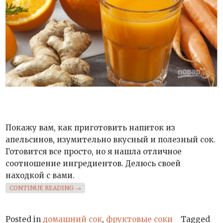
Покажу вам, как приготовить напиток из
апельсинов, изумительно вкусный и полезный сок.
Готовится все просто, но я нашла отличное
соотношение ингредиентов. Делюсь своей
находкой с вами.
«НАПИТОК ИЗ АПЕЛЬСИНОВ»
CONTINUE READING
→
Posted in
домашний сок
,
фруктовые соки
Tagged