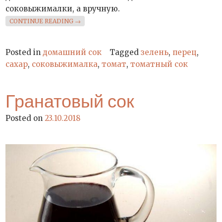
соковыжималки, а вручную.
«ДОМАШНИЙ ТОМАТНЫЙ СОК»
CONTINUE READING
→
Posted in
домашний сок
Tagged
зелень
,
перец
,
сахар
,
соковыжималка
,
томат
,
томатный сок
Гранатовый сок
Posted on
23.10.2018