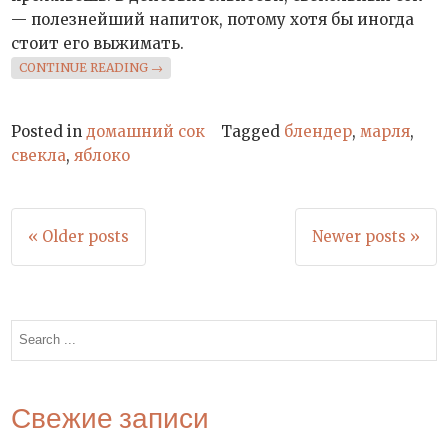
— полезнейший напиток, потому хотя бы иногда
стоит его выжимать.
«СВЕКОЛЬНЫЙ СОК»
CONTINUE READING
→
Posted in
домашний сок
Tagged
блендер
,
марля
,
свекла
,
яблоко
Навигация
« Older posts
Newer posts »
по
записям
Search
for:
Свежие записи