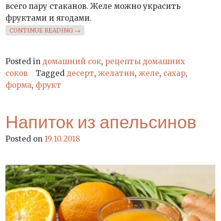
всего пару стаканов. Желе можно украсить
фруктами и ягодами.
«ЖЕЛЕ ИЗ СОКА»
CONTINUE READING
→
Posted in
домашний сок
,
рецепты домашних
соков
Tagged
десерт
,
желатин
,
желе
,
сахар
,
форма
,
фрукт
Напиток из апельсинов
Posted on
19.10.2018