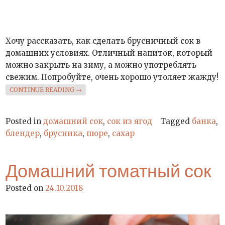
Хочу рассказать, как сделать брусничный сок в
домашних условиях. Отличный напиток, который
можно закрыть на зиму, а можно употреблять
свежим. Попробуйте, очень хорошо утоляет жажду!
«БРУСНИЧНЫЙ СОК»
CONTINUE READING
→
Posted in
домашний сок
,
сок из ягод
Tagged
банка
,
блендер
,
брусника
,
пюре
,
сахар
Домашний томатный сок
Posted on
24.10.2018