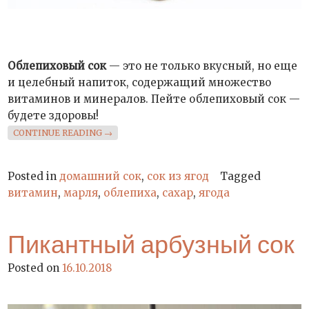
Облепиховый сок
— это не только вкусный, но еще
и целебный напиток, содержащий множество
витаминов и минералов. Пейте облепиховый сок —
будете здоровы!
«ОБЛЕПИХОВЫЙ СОК»
CONTINUE READING
→
Posted in
домашний сок
,
сок из ягод
Tagged
витамин
,
марля
,
облепиха
,
сахар
,
ягода
Пикантный арбузный сок
Posted on
16.10.2018