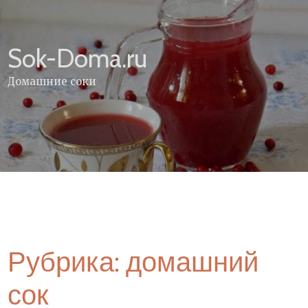
Skip
to
content
Sok-Doma.ru
Домашние соки
Рубрика:
домашний
сок