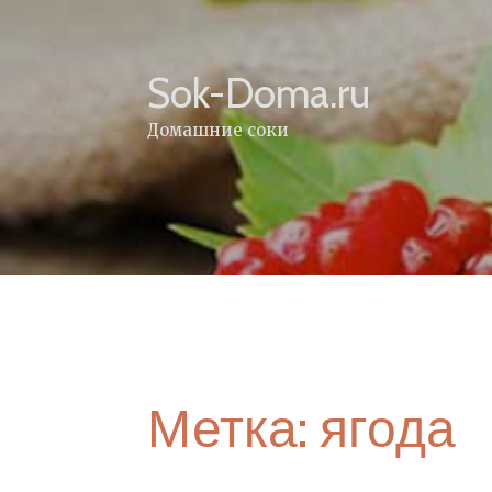
Skip
to
content
Sok-Doma.ru
Домашние соки
Метка:
ягода