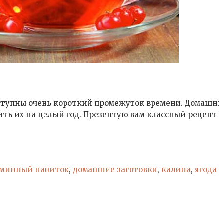
тупны очень короткий промежуток времени. Домашн
ть их на целый год. Презентую вам классный рецепт 
минный напиток
,
домашние заготовки
,
калина
,
ягода