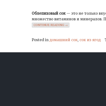
Облепиховый сок
— это не только вк
множество витаминов и минералов. П
«ОБЛЕПИХОВЫЙ СОК»
CONTINUE READING
→
Posted in
домашний сок
,
сок из ягод