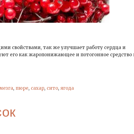
ми свойствами, так же улучшает работу сердца и
уют его как жаропонижающее и потогонное средство
мезга
,
пюре
,
сахар
,
сито
,
ягода
сок