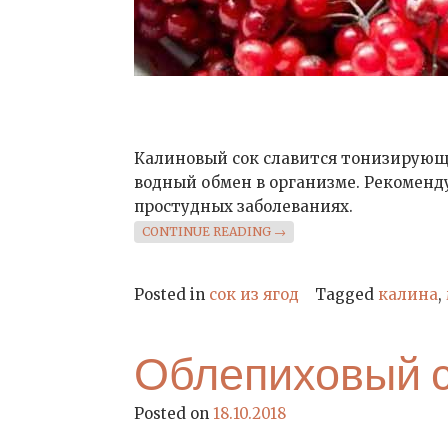
Калиновый сок славится тонизирующи
водный обмен в организме. Рекоменд
простудных заболеваниях.
«КАЛИНОВЫЙ СОК»
CONTINUE READING
→
Posted in
сок из ягод
Tagged
калина
,
Облепиховый 
Posted on
18.10.2018