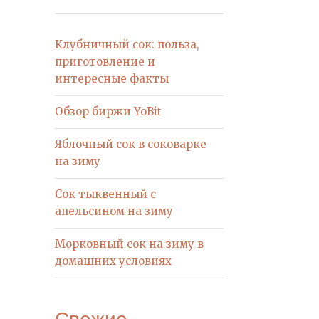
Клубничный сок: польза,
приготовление и
интересные факты
Обзор биржи YoBit
Яблочный сок в соковарке
на зиму
Сок тыквенный с
апельсином на зиму
Морковный сок на зиму в
домашних условиях
Свежие