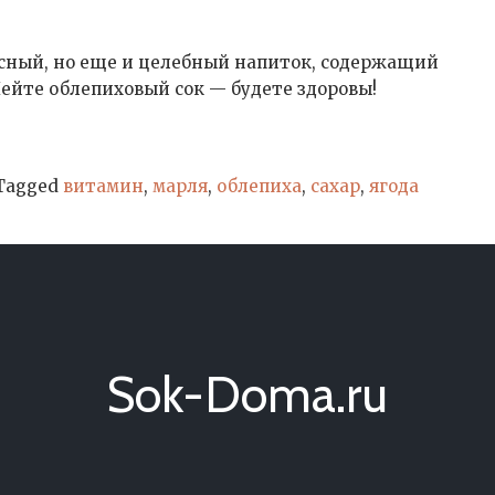
усный, но еще и целебный напиток, содержащий
ейте облепиховый сок — будете здоровы!
Tagged
витамин
,
марля
,
облепиха
,
сахар
,
ягода
Sok-Doma.ru