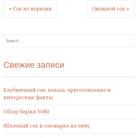
Навигация
« Сок из моркови
Овощной сок »
по
записям
Search
for:
Свежие записи
Клубничный сок: польза, приготовление и
интересные факты
Обзор биржи YoBit
Яблочный сок в соковарке на зиму