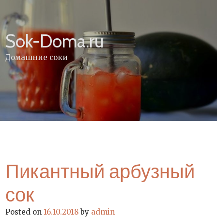
Skip
to
content
Sok-Doma.ru
Домашние соки
Пикантный арбузный
сок
Posted on
16.10.2018
by
admin