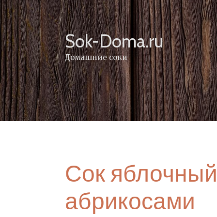
Skip
to
content
Sok-Doma.ru
Домашние соки
Сок яблочный
абрикосами