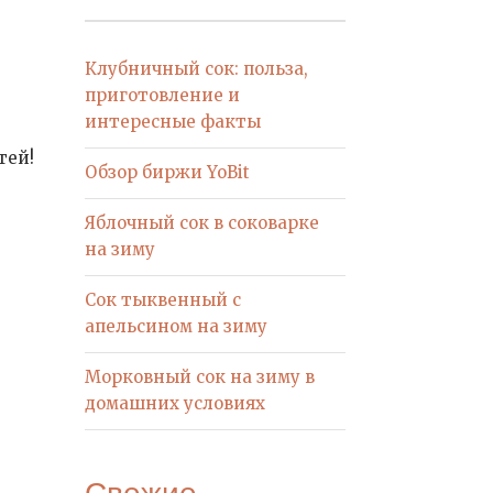
Клубничный сок: польза,
приготовление и
интересные факты
тей!
Обзор биржи YoBit
Яблочный сок в соковарке
на зиму
Сок тыквенный с
апельсином на зиму
Морковный сок на зиму в
домашних условиях
Свежие