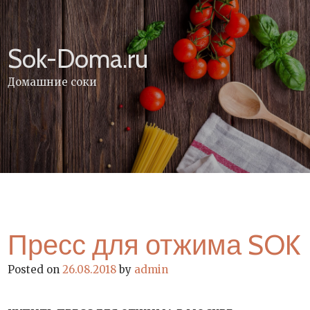
Skip
to
content
Sok-Doma.ru
Домашние соки
Пресс для отжима SOK
Posted on
26.08.2018
by
admin