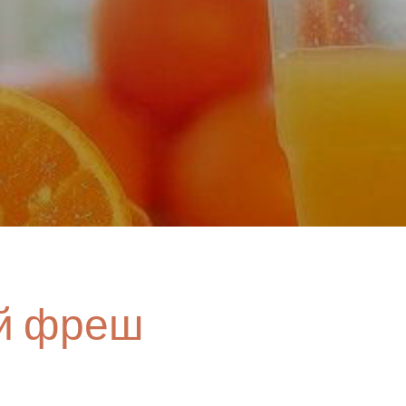
й фреш