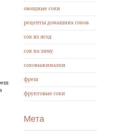
овощные соки
рецепты домашних соков
сок из ягод
сок на зиму
соковыжималки
фреш
реш
а
фруктовые соки
Мета
,