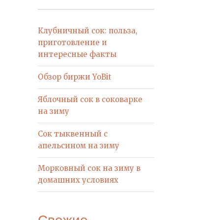
Клубничный сок: польза,
приготовление и
интересные факты
Обзор биржи YoBit
Яблочный сок в соковарке
на зиму
Сок тыквенный с
апельсином на зиму
Морковный сок на зиму в
домашних условиях
Свежие