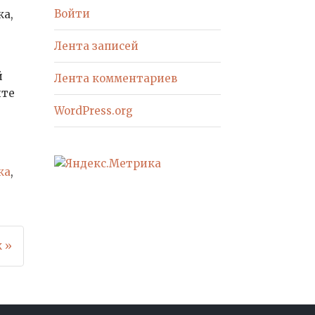
Войти
ка,
Лента записей
й
Лента комментариев
ите
WordPress.org
ка
,
 »