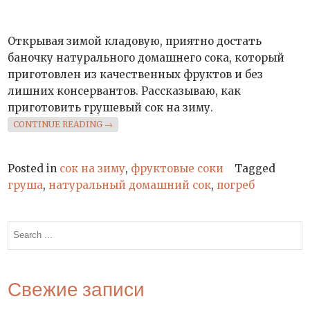
Открывая зимой кладовую, приятно достать
баночку натурального домашнего сока, который
приготовлен из качественных фруктов и без
лишних консервантов. Рассказываю, как
приготовить грушевый сок на зиму.
«ГРУШЕВЫЙ СОК НА ЗИМУ»
CONTINUE READING
→
Posted in
сок на зиму
,
фруктовые соки
Tagged
груша
,
натуральный домашний сок
,
погреб
Search
for:
Свежие записи