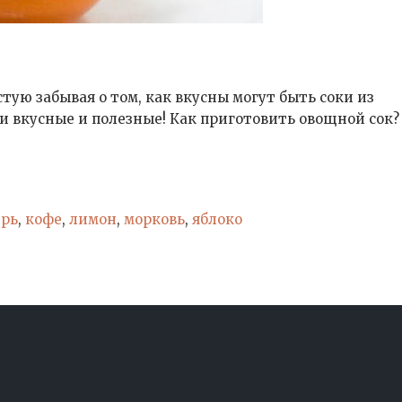
тую забывая о том, как вкусны могут быть соки из
ни вкусные и полезные! Как приготовить овощной сок?
рь
,
кофе
,
лимон
,
морковь
,
яблоко