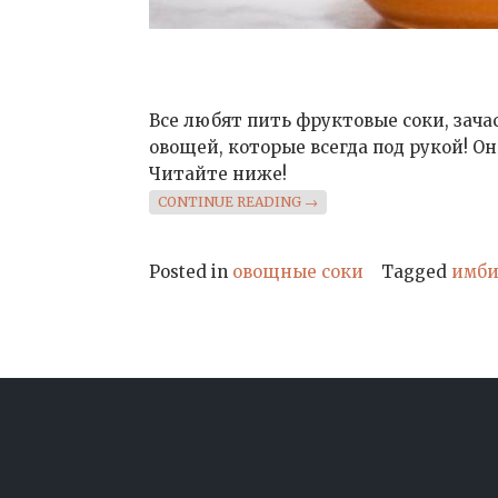
Все любят пить фруктовые соки, зачас
овощей, которые всегда под рукой! О
Читайте ниже!
«ОВОЩНОЙ СОК»
CONTINUE READING
→
Posted in
овощные соки
Tagged
имби