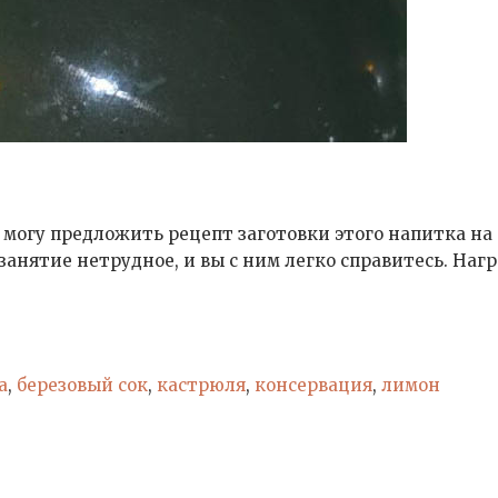
о могу предложить рецепт заготовки этого напитка на
занятие нетрудное, и вы с ним легко справитесь. Наг
У»
а
,
березовый сок
,
кастрюля
,
консервация
,
лимон