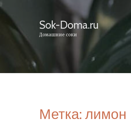
Skip
to
content
Sok-Doma.ru
Домашние соки
Метка:
лимон