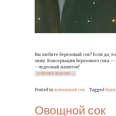
Вы любите березовый сок? Если да, т
зиму. Консервация березового сока — 
– чудесный напиток!
«БЕРЕЗОВЫЙ СОК НА ЗИМ
CONTINUE READING
→
Posted in
домашний сок
Tagged
банк
Овощной сок