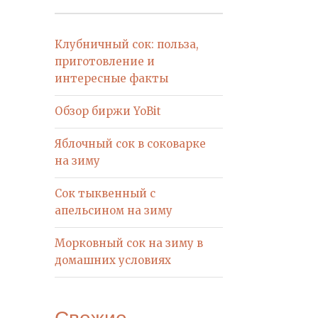
Клубничный сок: польза,
приготовление и
интересные факты
Обзор биржи YoBit
Яблочный сок в соковарке
на зиму
Сок тыквенный с
апельсином на зиму
Морковный сок на зиму в
домашних условиях
Свежие