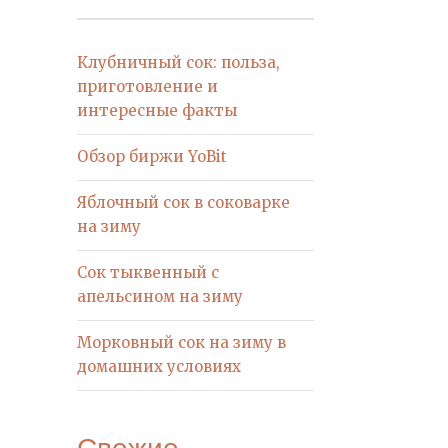
Клубничный сок: польза,
приготовление и
интересные факты
Обзор биржи YoBit
Яблочный сок в соковарке
на зиму
Сок тыквенный с
апельсином на зиму
Морковный сок на зиму в
домашних условиях
Свежие