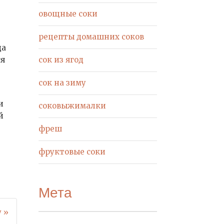
овощные соки
рецепты домашних соков
да
ся
сок из ягод
сок на зиму
и
соковыжималки
й
фреш
фруктовые соки
Мета
 »