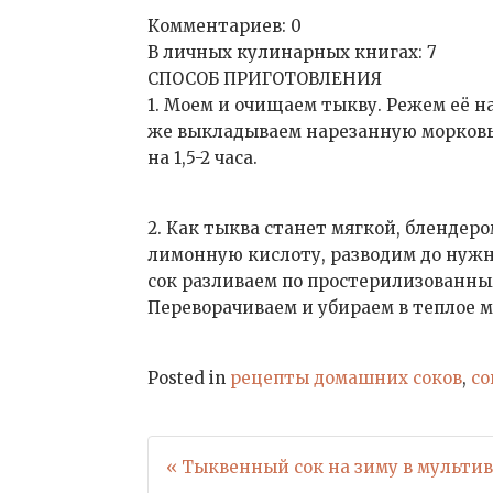
Комментариев: 0
В личных кулинарных книгах: 7
СПОСОБ ПРИГОТОВЛЕНИЯ
1. Моем и очищаем тыкву. Режем её н
же выкладываем нарезанную морковь 
на 1,5-2 часа.
2. Как тыква станет мягкой, блендер
лимонную кислоту, разводим до нужн
сок разливаем по простерилизованн
Переворачиваем и убираем в теплое м
Posted in
рецепты домашних соков
,
со
Навигация
« Тыквенный сок на зиму в мульти